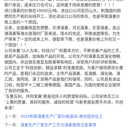
客户来说，成本压力也可以，这样属于持续发展的愿景！！！！
进口溴素的价格在19500元/吨，进出口公司亚历山大，刺激国内阻
燃剂生产商的全线开工，消化进出口公司的库存，也是导致溴素价
格上涨的一个原因。
近来，全国暴雨蓝色预警，天津溴素，河北溴素，东营溴素，连云
港溴素等海水提溴的厂家来说，雨水的充足，导致卤度降低，为生
产带来了一定的成本上升，提取率下降，也是溴素价格上升的又一
个原因！！！
公司本着“以人为本，科技兴厂”的基本方针，不断完善产品的工艺，
提高产品品质，加快新产品的开发。公司生产的溴素及其溴化物畅
销国内，并远销东南亚及欧美等和地区，深受用户的好评和青睐。
公司立足于“科技创新，精益求精”的发展思路，为客户提供质优价惠
的产品，是我们永远的追求。主导产品溴素、氢溴酸、溴化钠、溴
乙烷、溴丙烷、溴丁烷等产品是我们的强项，同时，公司具有进出
口权，经营环十二碳三烯等德国、美国产品，为国内使用企业提供
了良好的服务。
“互惠互利，共同发展”更是冠庆人的愿望和目标。公司全体员工以
“上乘的质量、良好的服务、诚信的经营”与新老朋友携手共进，共创
未来！
上一条：
2023年新溴素生产厂家价格波动-潍坊冠庆化工
下一条：
溴素生产厂家生产工艺与溴素使用注意事项