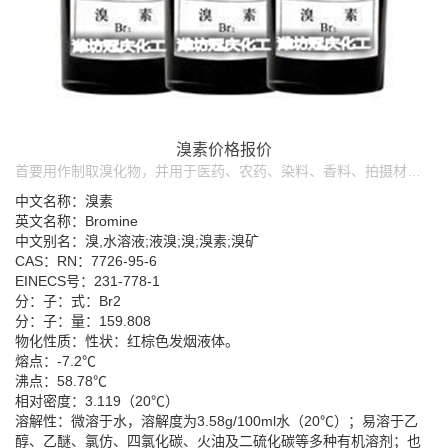
溴素价格报价
首要用作制取溴化物，并用于医药、农药、染料、香料、拍摄材料、灭火剂、选矿、冶金、鞣革、清水等部分用作一般分析试剂、氧化剂、乙烯和重碳氢化合物的吸收剂及有机组成的溴化剂
中文名称：溴素
英文名称：Bromine
中文别名：溴,水溶液;液溴;溴;溴素;溴矿
CAS：RN：7726-95-6
EINECS号：231-778-1
分：子：式：Br2
分：子：量：159.808
物化性质：性状：红棕色发烟液体。
熔点：-7.2℃
沸点：58.78℃
相对密度：3.119（20℃）
溶解性：微溶于水，溶解度为3.58g/100ml水（20℃）；易溶于乙
醇、乙醚、氯仿、四氯化碳、火油及二硫化碳等多种有机溶剂；也